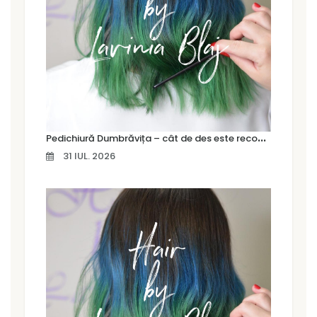
P
edichiură Dumbrăvița – cât de des este recomandat să îți faci o pedichiură profesională
31 IUL. 2026