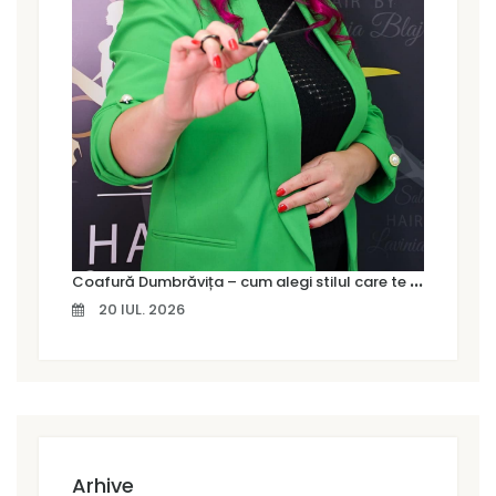
C
oafură Dumbrăvița – cum alegi stilul care te pune cu adevărat în valoare
20 IUL. 2026
Arhive