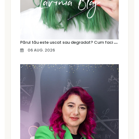
P
ărul tău este uscat sau degradat? Cum faci diferența și ce tratament are nevoie
06 AUG. 2026