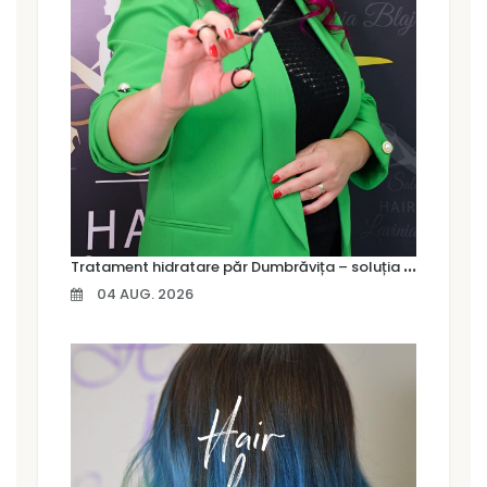
T
ratament hidratare păr Dumbrăvița – soluția pentru un păr moale, strălucitor și sănătos
04 AUG. 2026