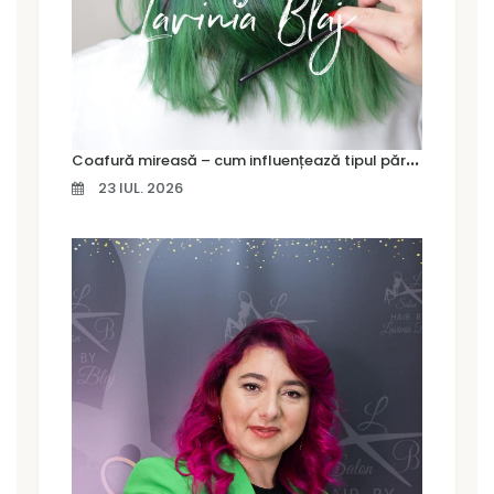
C
oafură mireasă – cum influențează tipul părului alegerea coafurii
23 IUL. 2026