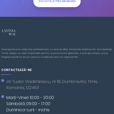
SOLICITĂ O PROGRAMARE
Descoperă arta coafurilor profesionale cu Lavinia Blaj, hairstylist dedicat din Dumbrăvița,
Timiș. Alege un look impecabil pentru evenimente speciale, nunți sau ocazii unice.
Programează-te acum pentru o coafură care te reprezintă!
CONTACTEAZĂ-NE
str Tudor Vladimirescu, nr 81, Dumbravita, Timis,
Romania, 122453
Marți-Vineri 10:00 - 20:00
Sâmbătă 09:00 - 17:00
Duminica-Luni - inchis