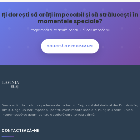
Iți dorești să arăți impecabil și să strălucești în
momentele speciale?
Programează-te acum pentru un look impecabil!
SOLICITĂ O PROGRAMARE
Descoperă arta coafurilor profesionale cu Lavinia Blaj, hairstylist dedicat din Dumbrăvița,
Timiș. Alege un look impecabil pentru evenimente speciale, nunți sau ocazii unice.
Programează-te acum pentru o coafură care te reprezintă!
CONTACTEAZĂ-NE