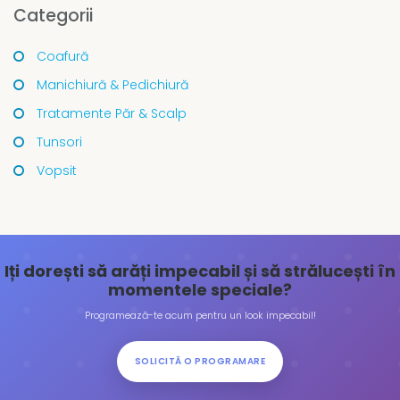
Categorii
Coafură
Manichiură & Pedichiură
Tratamente Păr & Scalp
Tunsori
Vopsit
Iți dorești să arăți impecabil și să strălucești în
momentele speciale?
Programează-te acum pentru un look impecabil!
SOLICITĂ O PROGRAMARE