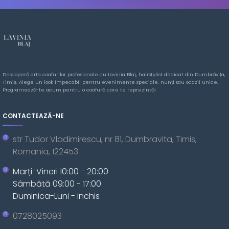
Descoperă arta coafurilor profesionale cu Lavinia Blaj, hairstylist dedicat din Dumbrăvița,
Timiș. Alege un look impecabil pentru evenimente speciale, nunți sau ocazii unice.
Programează-te acum pentru o coafură care te reprezintă!
CONTACTEAZĂ-NE
str Tudor Vladimirescu, nr 81, Dumbravita, Timis,
Romania, 122453
Marți-Vineri 10:00 - 20:00
Sâmbătă 09:00 - 17:00
Duminica-Luni - inchis
0728025093