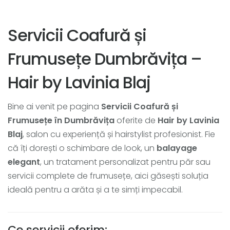
Servicii Coafură și
Frumusețe Dumbrăvița –
Hair by Lavinia Blaj
Bine ai venit pe pagina
Servicii Coafură și
Frumusețe în Dumbrăvița
oferite de
Hair by Lavinia
Blaj
, salon cu experiență și hairstylist profesionist. Fie
că îți dorești o schimbare de look, un
balayage
elegant
, un tratament personalizat pentru păr sau
servicii complete de frumusețe, aici găsești soluția
ideală pentru a arăta și a te simți impecabil.
Ce servicii oferim: