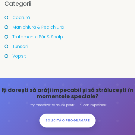
Categorii
Coafură
Manichiură & Pedichiură
Tratamente Păr & Scalp
Tunsori
Vopsit
Iți dorești să arăți impecabil și să strălucești în
momentele speciale?
Programează-te acum pentru un look impecabil!
SOLICITĂ O PROGRAMARE