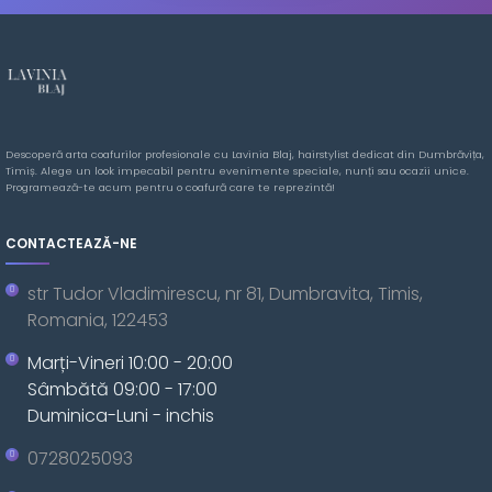
Descoperă arta coafurilor profesionale cu Lavinia Blaj, hairstylist dedicat din Dumbrăvița,
Timiș. Alege un look impecabil pentru evenimente speciale, nunți sau ocazii unice.
Programează-te acum pentru o coafură care te reprezintă!
CONTACTEAZĂ-NE
str Tudor Vladimirescu, nr 81, Dumbravita, Timis,
Romania, 122453
Marți-Vineri 10:00 - 20:00
Sâmbătă 09:00 - 17:00
Duminica-Luni - inchis
0728025093