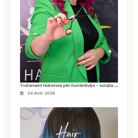
T
ratament hidratare păr Dumbrăvița – soluția pentru un păr moale, strălucitor și sănătos
04 AUG. 2026