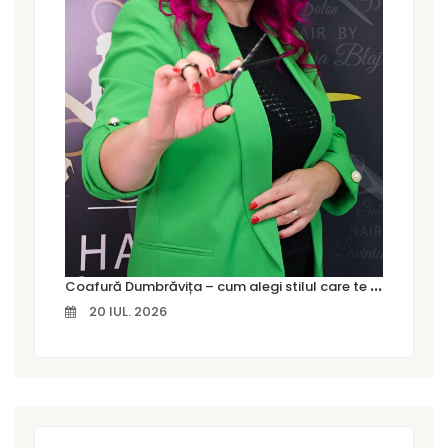
C
oafură Dumbrăvița – cum alegi stilul care te pune cu adevărat în valoare
20 IUL. 2026