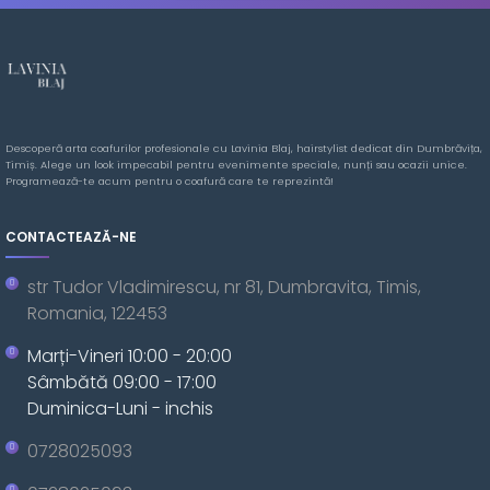
Descoperă arta coafurilor profesionale cu Lavinia Blaj, hairstylist dedicat din Dumbrăvița,
Timiș. Alege un look impecabil pentru evenimente speciale, nunți sau ocazii unice.
Programează-te acum pentru o coafură care te reprezintă!
CONTACTEAZĂ-NE
str Tudor Vladimirescu, nr 81, Dumbravita, Timis,
Romania, 122453
Marți-Vineri 10:00 - 20:00
Sâmbătă 09:00 - 17:00
Duminica-Luni - inchis
0728025093