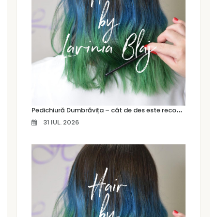
P
edichiură Dumbrăvița – cât de des este recomandat să îți faci o pedichiură profesională
31 IUL. 2026