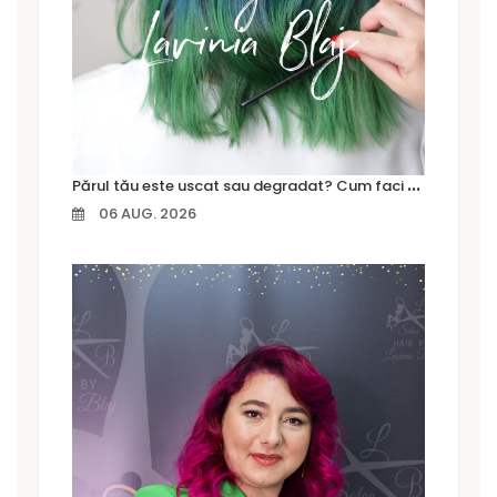
P
ărul tău este uscat sau degradat? Cum faci diferența și ce tratament are nevoie
06 AUG. 2026