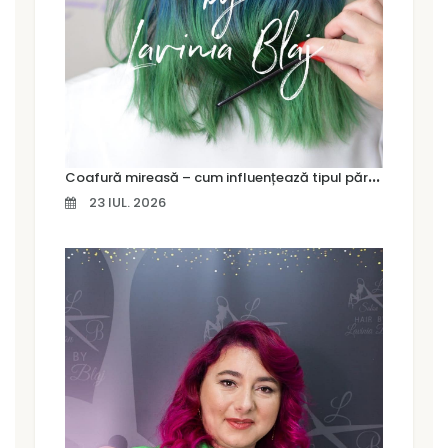
C
oafură mireasă – cum influențează tipul părului alegerea coafurii
23 IUL. 2026