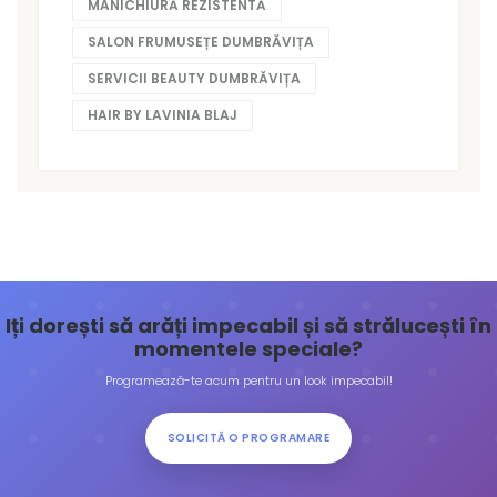
MANICHIURĂ REZISTENTĂ
SALON FRUMUSEȚE DUMBRĂVIȚA
SERVICII BEAUTY DUMBRĂVIȚA
HAIR BY LAVINIA BLAJ
Iți dorești să arăți impecabil și să strălucești în
momentele speciale?
Programează-te acum pentru un look impecabil!
SOLICITĂ O PROGRAMARE