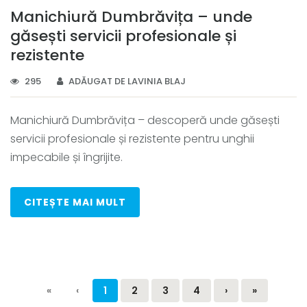
Manichiură Dumbrăvița – unde
găsești servicii profesionale și
rezistente
295
ADĂUGAT DE LAVINIA BLAJ
Manichiură Dumbrăvița – descoperă unde găsești
servicii profesionale și rezistente pentru unghii
impecabile și îngrijite.
CITEȘTE MAI MULT
«
‹
1
2
3
4
›
»