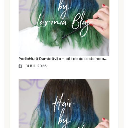
P
edichiură Dumbrăvița – cât de des este recomandat să îți faci o pedichiură profesională
31 IUL. 2026