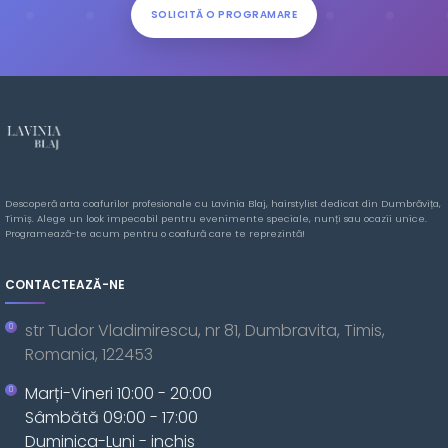
SOLICITĂ O PROGRAMARE
Descoperă arta coafurilor profesionale cu Lavinia Blaj, hairstylist dedicat din Dumbrăvița,
Timiș. Alege un look impecabil pentru evenimente speciale, nunți sau ocazii unice.
Programează-te acum pentru o coafură care te reprezintă!
CONTACTEAZĂ-NE
str Tudor Vladimirescu, nr 81, Dumbravita, Timis,
Romania, 122453
Marți-Vineri 10:00 - 20:00
Sâmbătă 09:00 - 17:00
Duminica-Luni - inchis