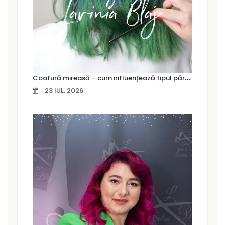
C
oafură mireasă – cum influențează tipul părului alegerea coafurii
23 IUL. 2026