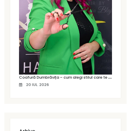
C
oafură Dumbrăvița – cum alegi stilul care te pune cu adevărat în valoare
20 IUL. 2026