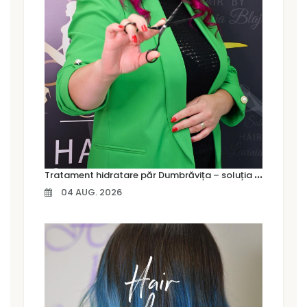
T
ratament hidratare păr Dumbrăvița – soluția pentru un păr moale, strălucitor și sănătos
04 AUG. 2026