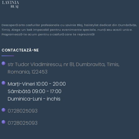
Descoperă arta coafurilor profesionale cu Lavinia Blaj, hairstylist dedicat din Dumbrăvița,
Timiș. Alege un look impecabil pentru evenimente speciale, nunți sau ocazii unice.
Programează-te acum pentru o coafură care te reprezintă!
CONTACTEAZĂ-NE
str Tudor Vladimirescu, nr 81, Dumbravita, Timis,
Romania, 122453
Marți-Vineri 10:00 - 20:00
Sâmbătă 09:00 - 17:00
Duminica-Luni - inchis
0728025093
0728025093