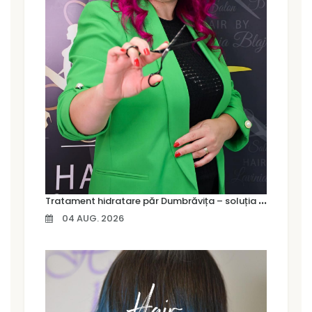
T
ratament hidratare păr Dumbrăvița – soluția pentru un păr moale, strălucitor și sănătos
04 AUG. 2026