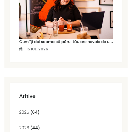
C
um îți dai seama că părul tău are nevoie de un tratament profesional
15 IUL. 2026
Arhive
2025
(64)
2026
(44)