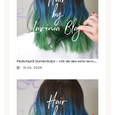
P
edichiură Dumbrăvița – cât de des este recomandat să îți faci o pedichiură profesională
31 IUL. 2026