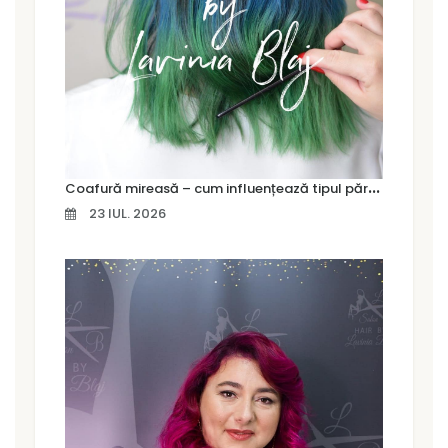
C
oafură mireasă – cum influențează tipul părului alegerea coafurii
23 IUL. 2026