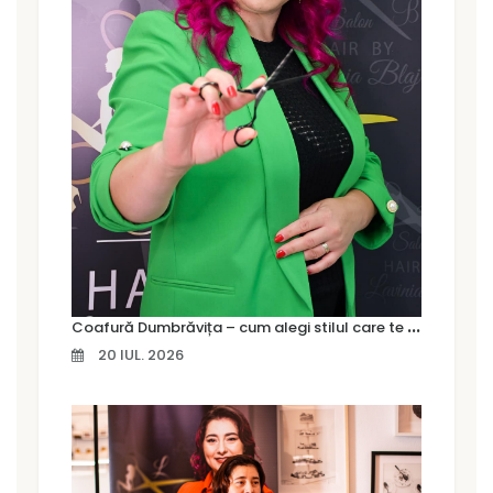
C
oafură Dumbrăvița – cum alegi stilul care te pune cu adevărat în valoare
20 IUL. 2026