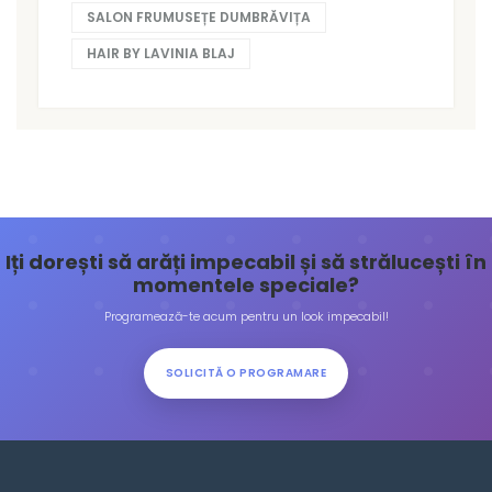
SALON FRUMUSEȚE DUMBRĂVIȚA
HAIR BY LAVINIA BLAJ
Iți dorești să arăți impecabil și să strălucești în
momentele speciale?
Programează-te acum pentru un look impecabil!
SOLICITĂ O PROGRAMARE