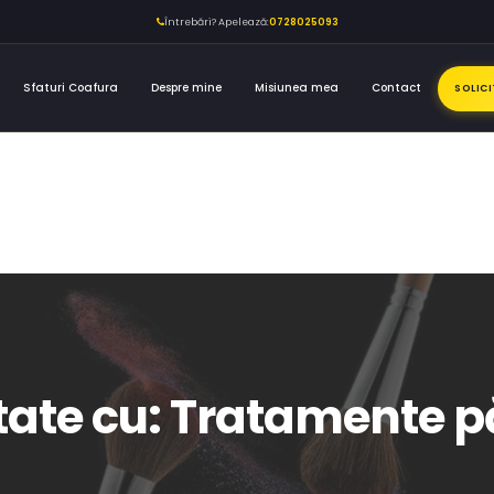
Întrebări? Apelează:
0728025093
Sfaturi Coafura
Despre mine
Misiunea mea
Contact
SOLIC
etate cu: Tratamente p