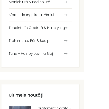
Manichiură & Pedichiură
Sfaturi de Îngrijire a Părului
Tendințe în Coafură & Hairstyling
Tratamente Păr & Scalp
Tuns – Hair by Lavinia Blaj
Ultimele noutăți
T
ratament hidratare păr Dumbrăvița – soluția pentru un păr moale, strălucitor și sănătos