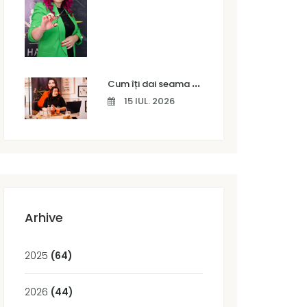
C
um îți dai seama că părul tău are nevoie de un tratament profesional
15 IUL. 2026
Arhive
2025
(64)
2026
(44)