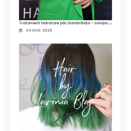
T
ratament hidratare păr Dumbrăvița – soluția pentru un păr moale, strălucitor și sănătos
04 AUG. 2026