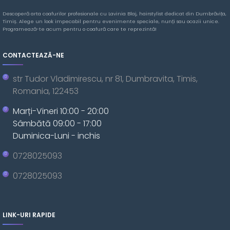
Descoperă arta coafurilor profesionale cu Lavinia Blaj, hairstylist dedicat din Dumbrăvița,
Timiș. Alege un look impecabil pentru evenimente speciale, nunți sau ocazii unice.
Programează-te acum pentru o coafură care te reprezintă!
CONTACTEAZĂ-NE
str Tudor Vladimirescu, nr 81, Dumbravita, Timis,
Romania, 122453
Marți-Vineri 10:00 - 20:00
Sâmbătă 09:00 - 17:00
Duminica-Luni - inchis
0728025093
0728025093
LINK-URI RAPIDE