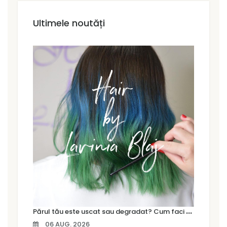
Ultimele noutăți
P
ărul tău este uscat sau degradat? Cum faci diferența și ce tratament are nevoie
06 AUG. 2026