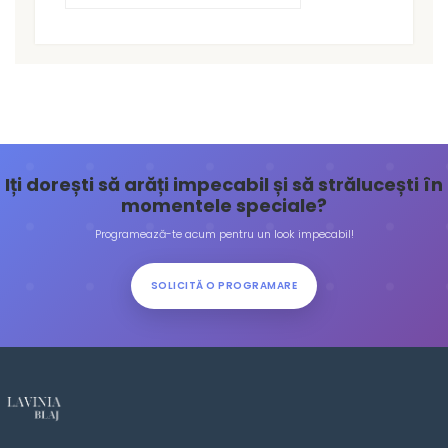
Iți dorești să arăți impecabil și să strălucești în
momentele speciale?
Programează-te acum pentru un look impecabil!
SOLICITĂ O PROGRAMARE