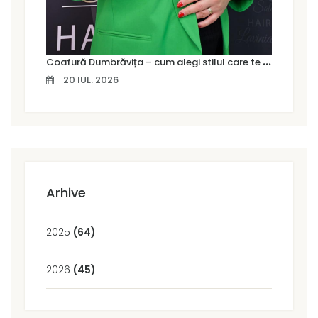
C
oafură Dumbrăvița – cum alegi stilul care te pune cu adevărat în valoare
20 IUL. 2026
Arhive
2025
(64)
2026
(45)