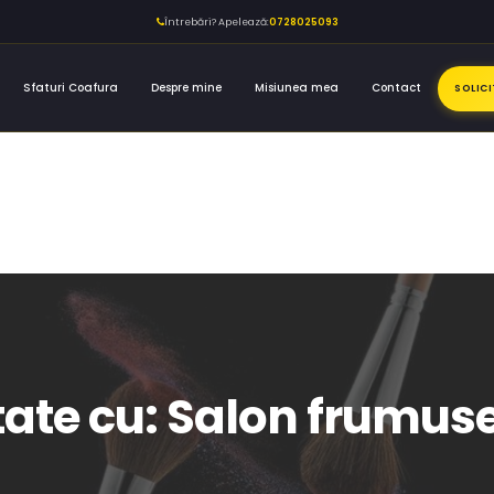
Întrebări? Apelează:
0728025093
Sfaturi Coafura
Despre mine
Misiunea mea
Contact
SOLIC
etate cu: Salon frumu