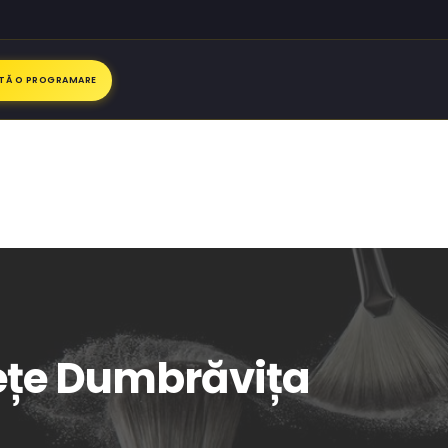
ITĂ O PROGRAMARE
sețe Dumbrăvița