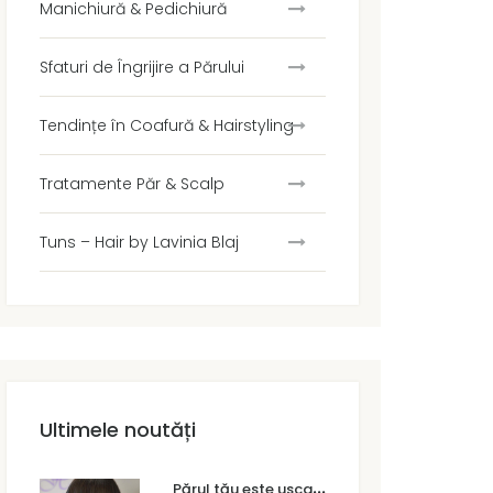
Manichiură & Pedichiură
Sfaturi de Îngrijire a Părului
Tendințe în Coafură & Hairstyling
Tratamente Păr & Scalp
Tuns – Hair by Lavinia Blaj
Ultimele noutăți
P
ărul tău este uscat sau degradat? Cum faci diferența și ce tratament are nevoie