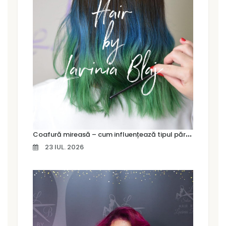
C
oafură mireasă – cum influențează tipul părului alegerea coafurii
23 IUL. 2026