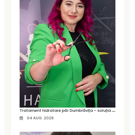
T
ratament hidratare păr Dumbrăvița – soluția pentru un păr moale, strălucitor și sănătos
04 AUG. 2026