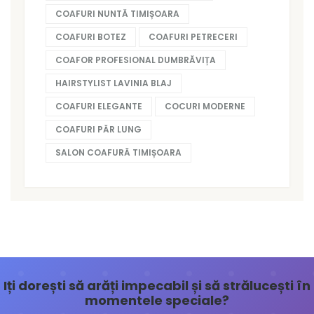
COAFURI NUNTĂ TIMIȘOARA
COAFURI BOTEZ
COAFURI PETRECERI
COAFOR PROFESIONAL DUMBRĂVIȚA
HAIRSTYLIST LAVINIA BLAJ
COAFURI ELEGANTE
COCURI MODERNE
COAFURI PĂR LUNG
SALON COAFURĂ TIMIȘOARA
Iți dorești să arăți impecabil și să strălucești în
momentele speciale?