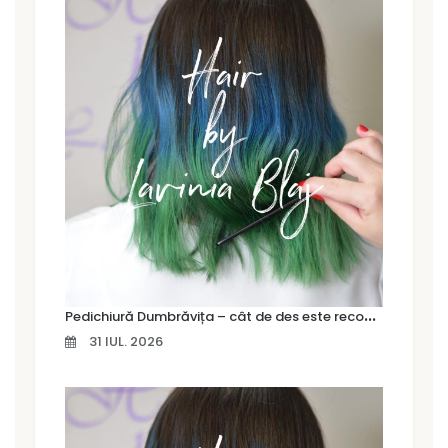
P
edichiură Dumbrăvița – cât de des este recomandat să îți faci o pedichiură profesională
31 IUL. 2026