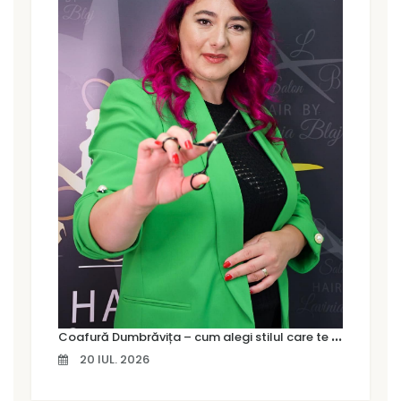
C
oafură Dumbrăvița – cum alegi stilul care te pune cu adevărat în valoare
20 IUL. 2026