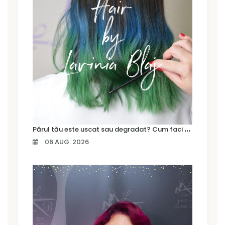
P
ărul tău este uscat sau degradat? Cum faci diferența și ce tratament are nevoie
06 AUG. 2026