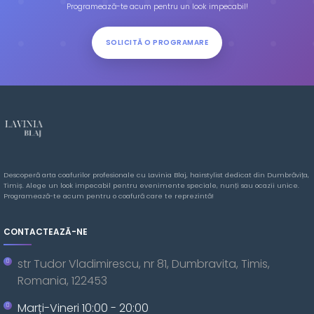
Programează-te acum pentru un look impecabil!
SOLICITĂ O PROGRAMARE
Descoperă arta coafurilor profesionale cu Lavinia Blaj, hairstylist dedicat din Dumbrăvița,
Timiș. Alege un look impecabil pentru evenimente speciale, nunți sau ocazii unice.
Programează-te acum pentru o coafură care te reprezintă!
CONTACTEAZĂ-NE
str Tudor Vladimirescu, nr 81, Dumbravita, Timis,
Romania, 122453
Marți-Vineri 10:00 - 20:00