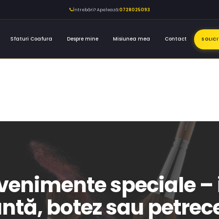
Întrebări? Apelează:
0728025093
Sfaturi Coafura
Despre mine
Misiunea mea
Contact
SOLIC
venimente speciale – 
ntă, botez sau petrec