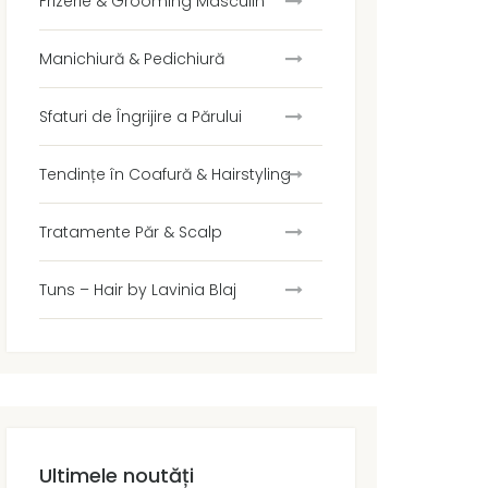
Frizerie & Grooming Masculin
Manichiură & Pedichiură
Sfaturi de Îngrijire a Părului
Tendințe în Coafură & Hairstyling
Tratamente Păr & Scalp
Tuns – Hair by Lavinia Blaj
Ultimele noutăți