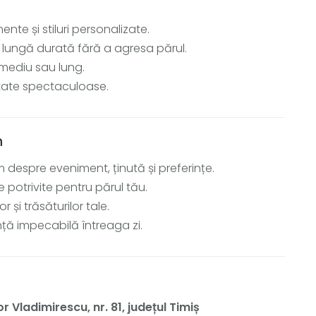
nte și stiluri personalizate.
 lungă durată fără a agresa părul.
 mediu sau lung.
ultate spectaculoase.
n
 despre eveniment, ținută și preferințe.
potrivite pentru părul tău.
și trăsăturilor tale.
nță impecabilă întreaga zi.
r Vladimirescu, nr. 81, județul Timiș