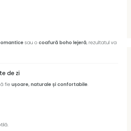
romantice
sau o
coafură boho lejeră
, rezultatul va
e de zi
să fie
ușoare, naturale și confortabile
.
tilă.