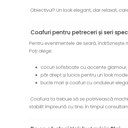
Obiectivul? Un look elegant, dar relaxat, care
Coafuri pentru petreceri și seri spec
Pentru evenimentele de seară, îndrăznește m
Poți alege:
cocuri sofisticate cu accente glamour,
păr drept și lucios pentru un look mode
bucle mari și coafuri cu onduleuri elega
Coafura ta trebuie să se potrivească machiaju
stabilit împreună cu tine, în timpul consultanț