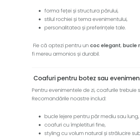
forma feței și structura părului,
stilul rochiei și tema evenimentului,
personalitatea și preferințele tale.
Fie că optezi pentru un
coc elegant
,
bucle 
fi mereu armonios și durabil.
Coafuri pentru botez sau eveniment
Pentru evenimentele de zi, coafurile trebuie 
Recomandările noastre includ:
bucle lejere pentru păr mediu sau lung,
coafuri cu împletituri fine,
styling cu volum natural și strălucire sub