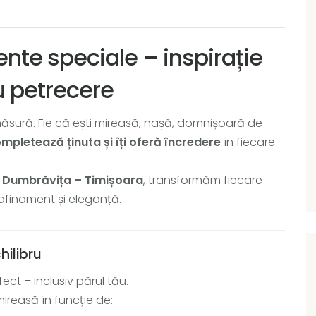
nte speciale – inspirație
u petrecere
ăsură. Fie că ești mireasă, nașă, domnișoară de
ompletează ținuta și îți oferă încredere
în fiecare
n
Dumbrăvița – Timișoara
, transformăm fiecare
 rafinament și eleganță.
hilibru
ect – inclusiv părul tău.
ireasă în funcție de: