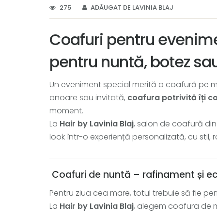
275
ADĂUGAT DE LAVINIA BLAJ
Coafuri pentru evenime
pentru nuntă, botez sa
Un eveniment special merită o coafură pe m
onoare sau invitată,
coafura potrivită îți c
moment.
La
Hair by Lavinia Blaj
, salon de coafură di
look într-o experiență personalizată, cu stil,
Coafuri de nuntă – rafinament și ec
Pentru ziua cea mare, totul trebuie să fie perf
La
Hair by Lavinia Blaj
, alegem coafura de m