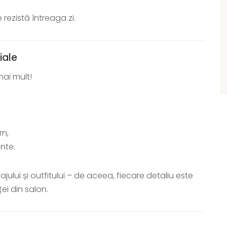
 rezistă întreaga zi.
iale
ai mult!
rn,
nte.
lui și outfitului – de aceea, fiecare detaliu este
ei din salon.