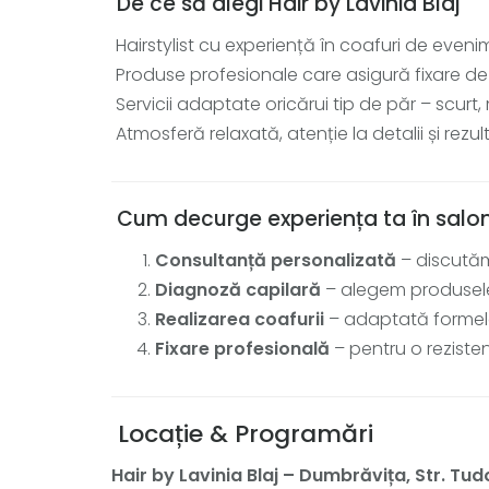
De ce să alegi Hair by Lavinia Blaj
Hairstylist cu experiență în coafuri de evenime
Produse profesionale care asigură fixare de
Servicii adaptate oricărui tip de păr – scurt,
Atmosferă relaxată, atenție la detalii și rez
Cum decurge experiența ta în salo
Consultanță personalizată
– discutăm
Diagnoză capilară
– alegem produsele 
Realizarea coafurii
– adaptată formelor 
Fixare profesională
– pentru o reziste
Locație & Programări
Hair by Lavinia Blaj – Dumbrăvița, Str. Tudo