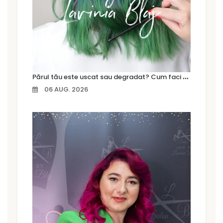
P
ărul tău este uscat sau degradat? Cum faci diferența și ce tratament are nevoie
06 AUG. 2026