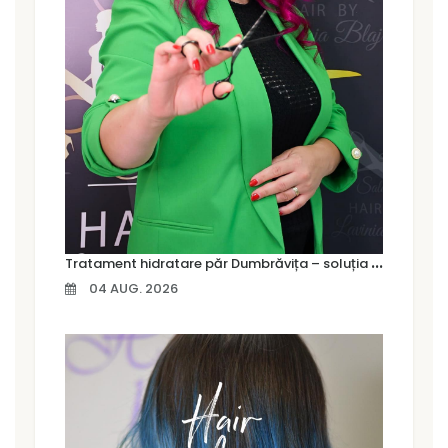
T
ratament hidratare păr Dumbrăvița – soluția pentru un păr moale, strălucitor și sănătos
04 AUG. 2026