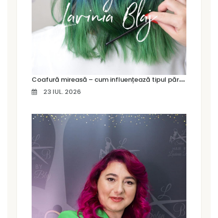
C
oafură mireasă – cum influențează tipul părului alegerea coafurii
23 IUL. 2026