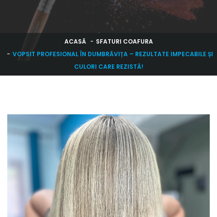
ACASĂ
SFATURI COAFURA
VOPSIT PROFESIONAL ÎN DUMBRĂVIȚA – REZULTATE IMPECABILE ȘI
CULORI CARE REZISTĂ!