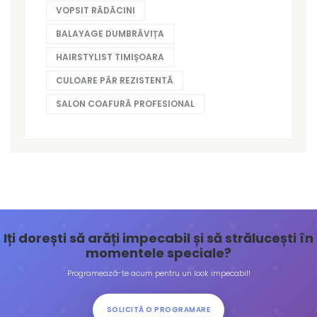
VOPSIT RĂDĂCINI
BALAYAGE DUMBRĂVIȚA
HAIRSTYLIST TIMIȘOARA
CULOARE PĂR REZISTENTĂ
SALON COAFURĂ PROFESIONAL
Iți dorești să arăți impecabil și să strălucești în
momentele speciale?
Programează-te acum pentru un look impecabil!
SOLICITĂ O PROGRAMARE