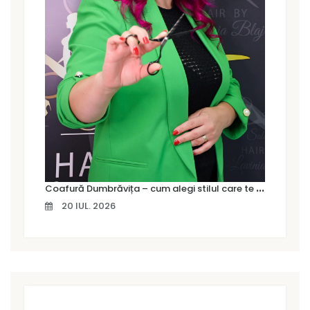
C
oafură Dumbrăvița – cum alegi stilul care te pune cu adevărat în valoare
20 IUL. 2026