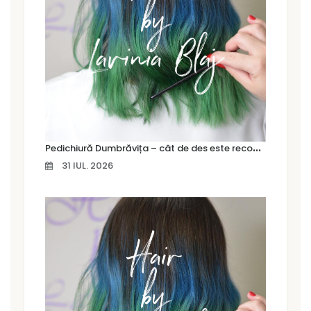
P
edichiură Dumbrăvița – cât de des este recomandat să îți faci o pedichiură profesională
31 IUL. 2026