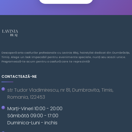
Descoperă arta coafurilor profesionale cu Lavinia Blaj, hairstylist dedicat din Dumbrăvița,
Timiș. Alege un look impecabil pentru evenimente speciale, nunți sau ocazii unice.
Programează-te acum pentru o coafură care te reprezintă!
CONTACTEAZĂ-NE
str Tudor Vladimirescu, nr 81, Dumbravita, Timis,
Romania, 122453
Marți-Vineri 10:00 - 20:00
Sâmbătă 09:00 - 17:00
Duminica-Luni - inchis