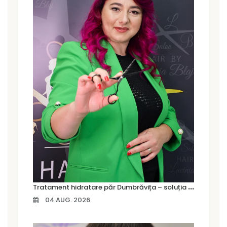
T
ratament hidratare păr Dumbrăvița – soluția pentru un păr moale, strălucitor și sănătos
04 AUG. 2026