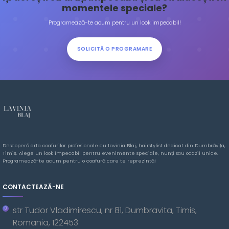
momentele speciale?
Programează-te acum pentru un look impecabil!
SOLICITĂ O PROGRAMARE
Descoperă arta coafurilor profesionale cu Lavinia Blaj, hairstylist dedicat din Dumbrăvița,
Timiș. Alege un look impecabil pentru evenimente speciale, nunți sau ocazii unice.
Programează-te acum pentru o coafură care te reprezintă!
CONTACTEAZĂ-NE
str Tudor Vladimirescu, nr 81, Dumbravita, Timis,
Romania, 122453