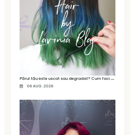
P
ărul tău este uscat sau degradat? Cum faci diferența și ce tratament are nevoie
06 AUG. 2026