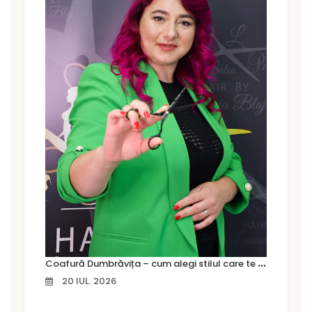
C
oafură Dumbrăvița – cum alegi stilul care te pune cu adevărat în valoare
20 IUL. 2026