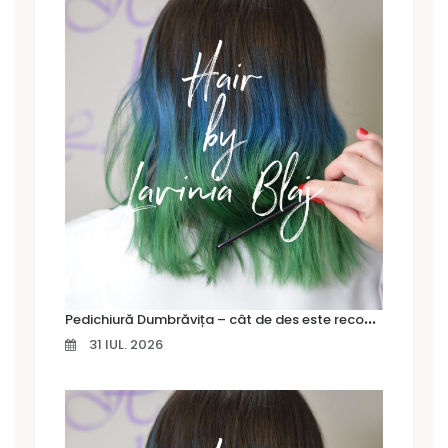
P
edichiură Dumbrăvița – cât de des este recomandat să îți faci o pedichiură profesională
31 IUL. 2026