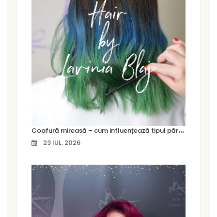
C
oafură mireasă – cum influențează tipul părului alegerea coafurii
23 IUL. 2026