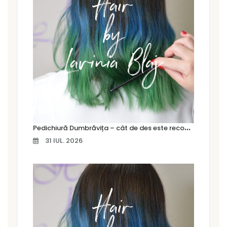
P
edichiură Dumbrăvița – cât de des este recomandat să îți faci o pedichiură profesională
31 IUL. 2026