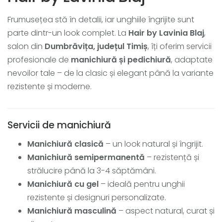
Frumusețea stă în detalii, iar unghiile îngrijite sunt
parte dintr-un look complet. La
Hair by Lavinia Blaj
,
salon din
Dumbrăvița, județul Timiș
, îți oferim servicii
profesionale de
manichiură și pedichiură
, adaptate
nevoilor tale – de la clasic și elegant până la variante
rezistente și moderne.
Servicii de manichiură
Manichiură clasică
– un look natural și îngrijit.
Manichiură semipermanentă
– rezistență și
strălucire până la 3-4 săptămâni.
Manichiură cu gel
– ideală pentru unghii
rezistente și designuri personalizate.
Manichiură masculină
– aspect natural, curat și