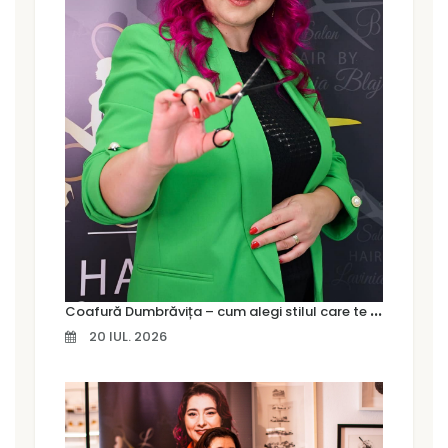
C
oafură Dumbrăvița – cum alegi stilul care te pune cu adevărat în valoare
20 IUL. 2026