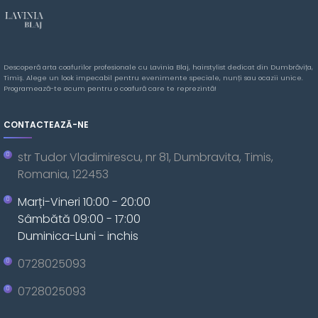
Descoperă arta coafurilor profesionale cu Lavinia Blaj, hairstylist dedicat din Dumbrăvița,
Timiș. Alege un look impecabil pentru evenimente speciale, nunți sau ocazii unice.
Programează-te acum pentru o coafură care te reprezintă!
CONTACTEAZĂ-NE
str Tudor Vladimirescu, nr 81, Dumbravita, Timis,
Romania, 122453
Marți-Vineri 10:00 - 20:00
Sâmbătă 09:00 - 17:00
Duminica-Luni - inchis
0728025093
0728025093