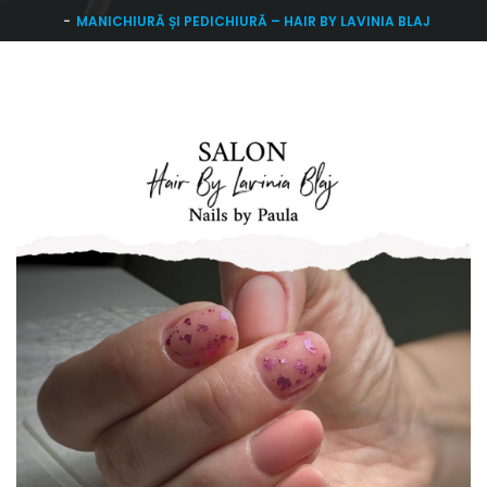
MANICHIURĂ ȘI PEDICHIURĂ – HAIR BY LAVINIA BLAJ