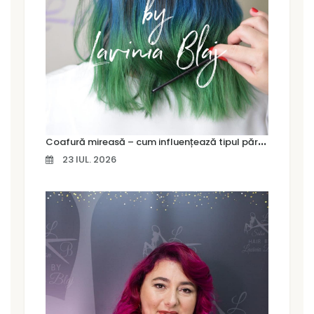
C
oafură mireasă – cum influențează tipul părului alegerea coafurii
23 IUL. 2026