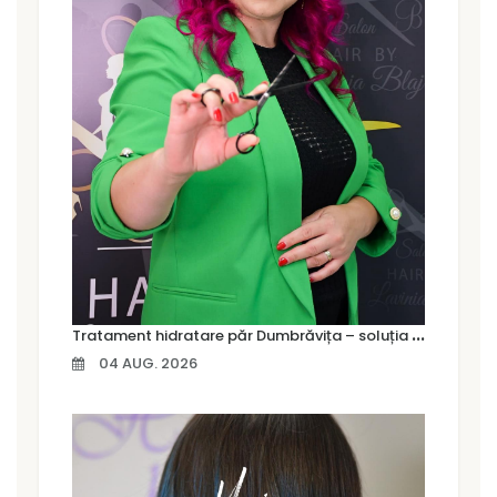
T
ratament hidratare păr Dumbrăvița – soluția pentru un păr moale, strălucitor și sănătos
04 AUG. 2026