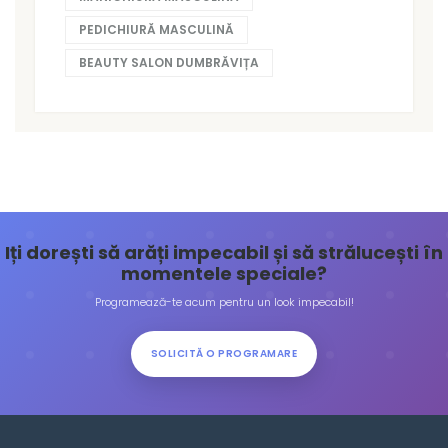
PEDICHIURĂ MASCULINĂ
BEAUTY SALON DUMBRĂVIȚA
Iți dorești să arăți impecabil și să strălucești în
momentele speciale?
Programează-te acum pentru un look impecabil!
SOLICITĂ O PROGRAMARE