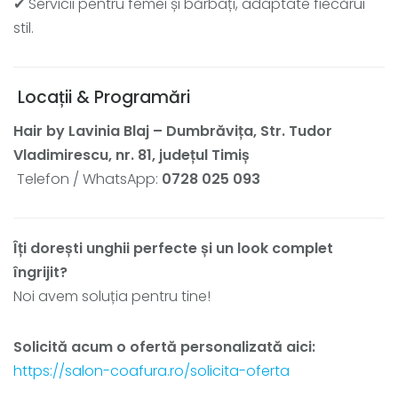
✔ Servicii pentru femei și bărbați, adaptate fiecărui
stil.
Locații & Programări
Hair by Lavinia Blaj – Dumbrăvița, Str. Tudor
Vladimirescu, nr. 81, județul Timiș
Telefon / WhatsApp:
0728 025 093
Îți dorești unghii perfecte și un look complet
îngrijit?
Noi avem soluția pentru tine!
Solicită acum o ofertă personalizată aici:
https://salon-coafura.ro/solicita-oferta