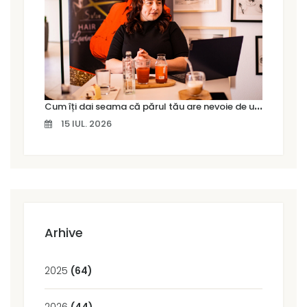
C
um îți dai seama că părul tău are nevoie de un tratament profesional
15 IUL. 2026
Arhive
2025
(64)
2026
(44)