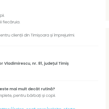
ii.
i fiecăruia.
tru clienții din Timișoara și împrejurimi.
r Vladimirescu, nr. 81, județul Timiș
 este mai mult decât rutină?
lete, pentru bărbați și copii.