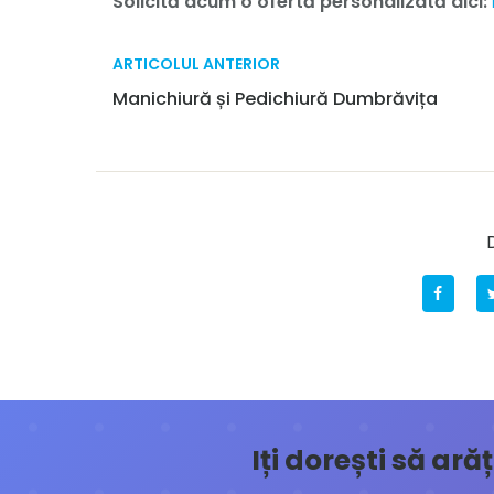
Solicită acum o ofertă personalizată aici:
ARTICOLUL ANTERIOR
Manichiură și Pedichiură Dumbrăvița
D
Iți dorești să ar