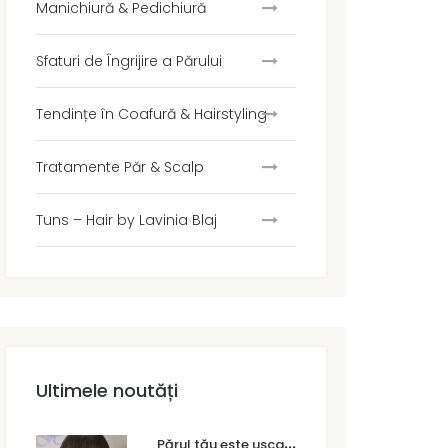
Manichiură & Pedichiură
Sfaturi de Îngrijire a Părului
Tendințe în Coafură & Hairstyling
Tratamente Păr & Scalp
Tuns – Hair by Lavinia Blaj
Ultimele noutăți
P
ărul tău este uscat sau degradat? Cum faci diferența și ce tratament are nevoie