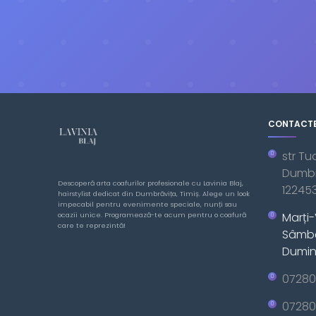
CONTACT
str Tu
Dumbra
Descoperă arta coafurilor profesionale cu Lavinia Blaj,
12245
hairstylist dedicat din Dumbrăvița, Timiș. Alege un look
impecabil pentru evenimente speciale, nunți sau
Marți-
ocazii unice. Programează-te acum pentru o coafură
care te reprezintă!
Sâmbă
Dumini
07280
07280