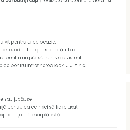
ru bărbați și copii
, realizate cu atenție la detalii și
trivit pentru orice ocazie.
dințe, adaptate personalității tale.
e pentru un păr sănătos și rezistent.
de pentru întreținerea look-ului zilnic.
e sau jucăușe.
ijă pentru ca cei mici să fie relaxați.
experiența cât mai plăcută.