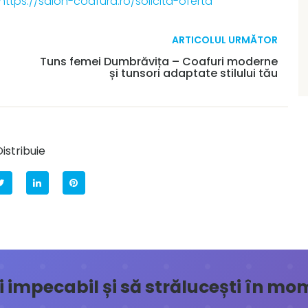
https://salon-coafura.ro/solicita-oferta
ARTICOLUL URMĂTOR
Tuns femei Dumbrăvița – Coafuri moderne
și tunsori adaptate stilului tău
istribuie
ăți impecabil și să strălucești în m