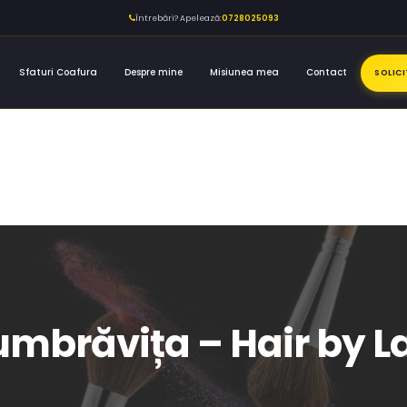
Întrebări? Apelează:
0728025093
Sfaturi Coafura
Despre mine
Misiunea mea
Contact
SOLIC
Dumbrăvița – Hair by La