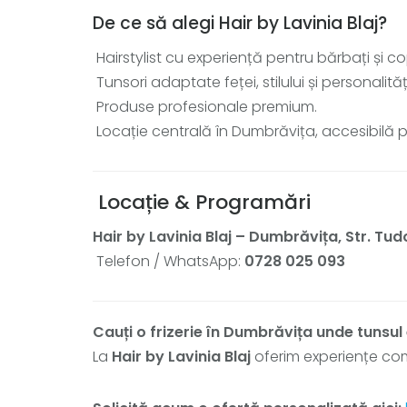
De ce să alegi Hair by Lavinia Blaj?
Hairstylist cu experiență pentru bărbați și cop
Tunsori adaptate feței, stilului și personalități
Produse profesionale premium.
Locație centrală în Dumbrăvița, accesibilă pen
Locație & Programări
Hair by Lavinia Blaj – Dumbrăvița, Str. Tudo
Telefon / WhatsApp:
0728 025 093
Cauți o frizerie în Dumbrăvița unde tunsul
La
Hair by Lavinia Blaj
oferim experiențe comp