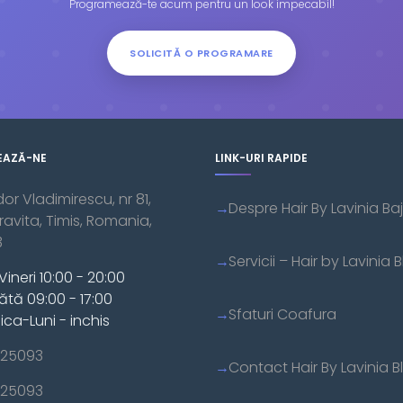
Programează-te acum pentru un look impecabil!
SOLICITĂ O PROGRAMARE
EAZĂ-NE
LINK-URI RAPIDE
dor Vladimirescu, nr 81,
Despre Hair By Lavinia Baj
vita, Timis, Romania,
3
Servicii – Hair by Lavinia B
Vineri 10:00 - 20:00
tă 09:00 - 17:00
Sfaturi Coafura
ca-Luni - inchis
25093
Contact Hair By Lavinia Bl
25093