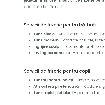
județul Timiș
, oferim servicii de
frizerie pent
adaptate fiecărui stil.
Servicii de frizerie pentru bărbați
Tuns clasic
– un stil curat și elegant, po
Tuns modern
– variante actuale, în ten
Îngrijire scalp
– tratamente profesional
Styling personalizat
– recomandări rapi
Servicii de frizerie pentru copii
Tunsori pentru băieți
– simple, modern
Atmosferă prietenoasă
– răbdare și gr
Tuns rapid și eficient
– pentru a face 