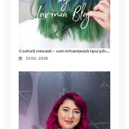
C
oafură mireasă – cum influențează tipul părului alegerea coafurii
23 IUL. 2026