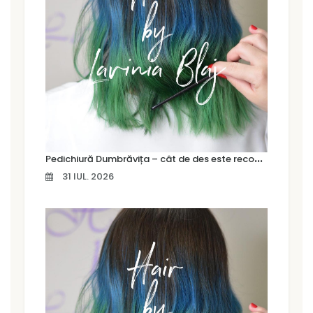
P
edichiură Dumbrăvița – cât de des este recomandat să îți faci o pedichiură profesională
31 IUL. 2026