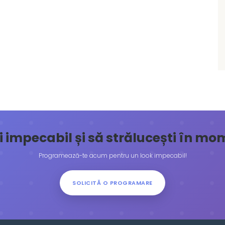
ăți impecabil și să strălucești în m
Programează-te acum pentru un look impecabil!
SOLICITĂ O PROGRAMARE