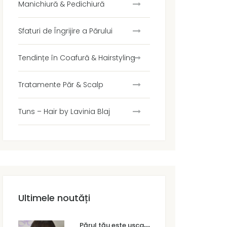
Manichiură & Pedichiură
Sfaturi de Îngrijire a Părului
Tendințe în Coafură & Hairstyling
Tratamente Păr & Scalp
Tuns – Hair by Lavinia Blaj
Ultimele noutăți
P
ărul tău este uscat sau degradat? Cum faci diferența și ce tratament are nevoie