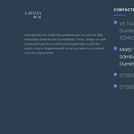
CONTACT
str Tu
Dumbra
Descoperă arta coafurilor profesionale cu Lavinia Blaj,
12245
hairstylist dedicat din Dumbrăvița, Timiș. Alege un look
impecabil pentru evenimente speciale, nunți sau
Marți-
ocazii unice. Programează-te acum pentru o coafură
care te reprezintă!
Sâmbă
Dumini
07280
07280