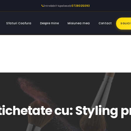
Întrebări? Apelează:
0728025093
Sfaturi Coafura
Despre mine
Misiunea mea
Contact
SOLIC
tichetate cu: Styling 