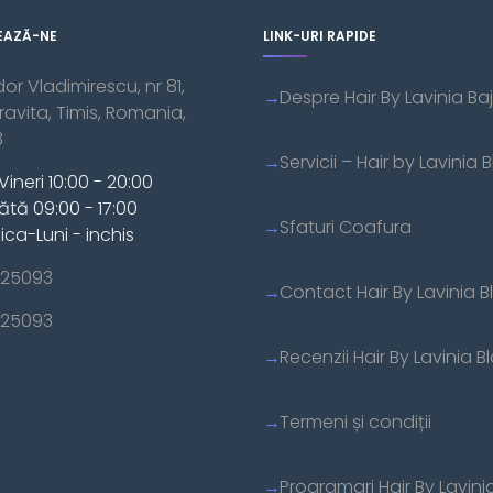
EAZĂ-NE
LINK-URI RAPIDE
dor Vladimirescu, nr 81,
Despre Hair By Lavinia Baj
vita, Timis, Romania,
3
Servicii – Hair by Lavinia B
Vineri 10:00 - 20:00
tă 09:00 - 17:00
Sfaturi Coafura
ca-Luni - inchis
25093
Contact Hair By Lavinia Bl
25093
Recenzii Hair By Lavinia Bl
Termeni și condiții
Programari Hair By Lavinia