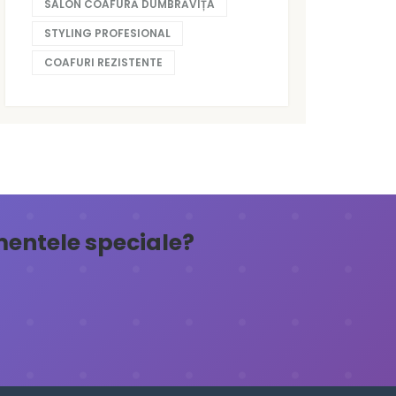
SALON COAFURĂ DUMBRĂVIȚA
STYLING PROFESIONAL
COAFURI REZISTENTE
omentele speciale?