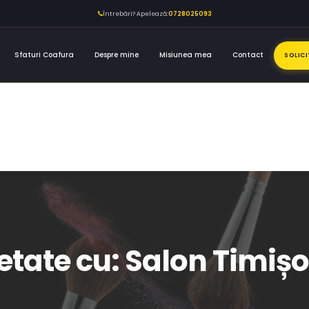
Întrebări? Apelează:
0728025093
Sfaturi Coafura
Despre mine
Misiunea mea
Contact
SOLIC
hetate cu: Salon Timiș