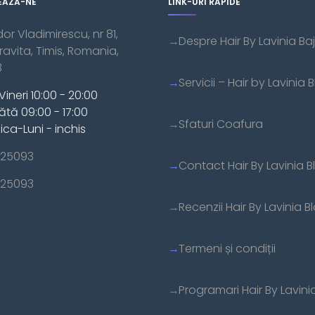
EAZĂ-NE
LINK-URI RAPIDE
dor Vladimirescu, nr 81,
Despre Hair By Lavinia Baj
vita, Timis, Romania,
3
Servicii – Hair by Lavinia B
Vineri 10:00 - 20:00
tă 09:00 - 17:00
Sfaturi Coafura
ca-Luni - inchis
25093
Contact Hair By Lavinia Bl
25093
Recenzii Hair By Lavinia Bl
Termeni și condiții
Programari Hair By Lavinia