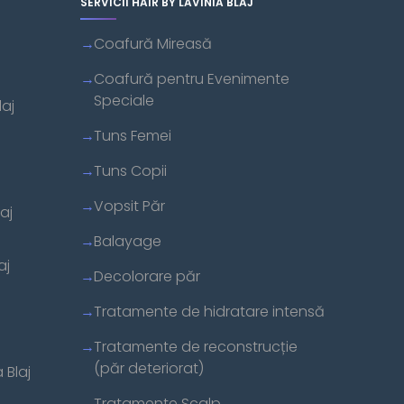
SERVICII HAIR BY LAVINIA BLAJ
Coafură Mireasă
Coafură pentru Evenimente
Speciale
laj
Tuns Femei
Tuns Copii
Vopsit Păr
aj
Balayage
aj
Decolorare păr
Tratamente de hidratare intensă
Tratamente de reconstrucție
(păr deteriorat)
 Blaj
Tratamente Scalp