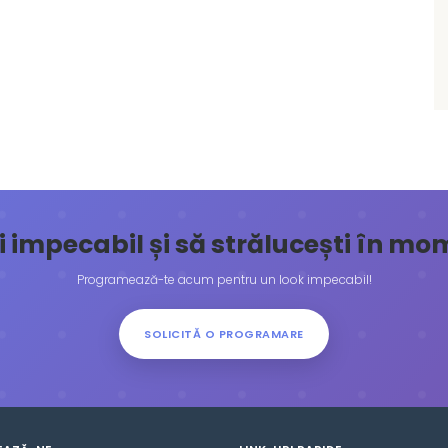
ăți impecabil și să strălucești în m
Programează-te acum pentru un look impecabil!
SOLICITĂ O PROGRAMARE