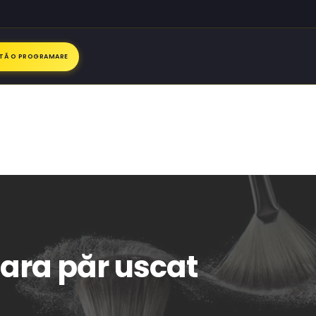
ITĂ O PROGRAMARE
oara păr uscat