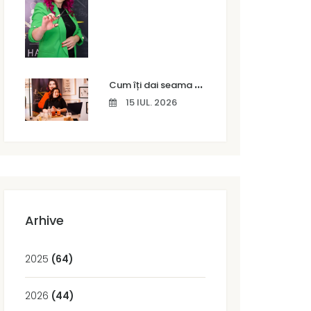
C
um îți dai seama că părul tău are nevoie de un tratament profesional
15 IUL. 2026
Arhive
2025
(64)
2026
(44)