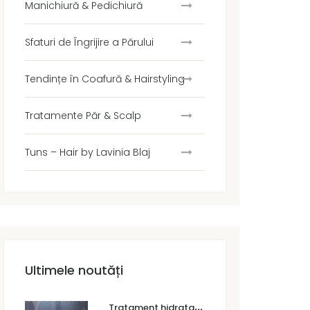
Manichiură & Pedichiură
Sfaturi de Îngrijire a Părului
Tendințe în Coafură & Hairstyling
Tratamente Păr & Scalp
Tuns – Hair by Lavinia Blaj
Ultimele noutăți
T
ratament hidratare păr Dumbrăvița – soluția pentru un păr moale, strălucitor și sănătos