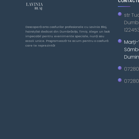
CONTACT
str Tu
Dumbra
Descoperă arta coafurilor profesionale cu Lavinia Blaj,
12245
hairstylist dedicat din Dumbrăvița, Timiș. Alege un look
impecabil pentru evenimente speciale, nunți sau
Marți-
ocazii unice. Programează-te acum pentru o coafură
care te reprezintă!
Sâmbă
Dumini
07280
07280