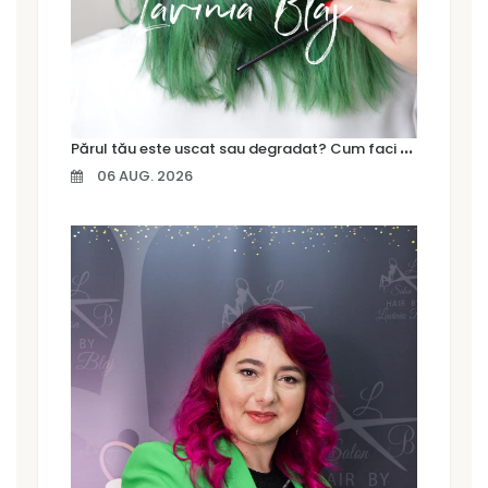
P
ărul tău este uscat sau degradat? Cum faci diferența și ce tratament are nevoie
06 AUG. 2026