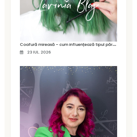
C
oafură mireasă – cum influențează tipul părului alegerea coafurii
23 IUL. 2026