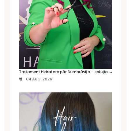
T
ratament hidratare păr Dumbrăvița – soluția pentru un păr moale, strălucitor și sănătos
04 AUG. 2026