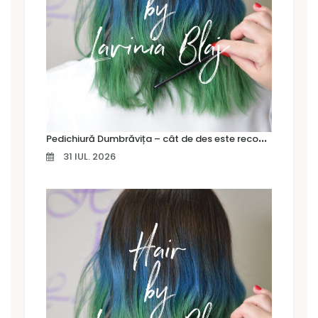
P
edichiură Dumbrăvița – cât de des este recomandat să îți faci o pedichiură profesională
31 IUL. 2026