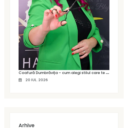
C
oafură Dumbrăvița – cum alegi stilul care te pune cu adevărat în valoare
20 IUL. 2026
Arhive