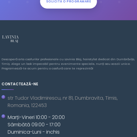
SOLICITĂ O PROGRAMARE
Descoperă arta coafurilor profesionale cu Lavinia Blaj, hairstylist dedicat din Dumbrăvița,
Timiș. Alege un look impecabil pentru evenimente speciale, nunți sau ocazii unice.
Programează-te acum pentru o coafură care te reprezintă!
CONTACTEAZĂ-NE
str Tudor Vladimirescu, nr 81, Dumbravita, Timis,
Romania, 122453
Marți-Vineri 10:00 - 20:00
Sâmbătă 09:00 - 17:00
Duminica-Luni - inchis