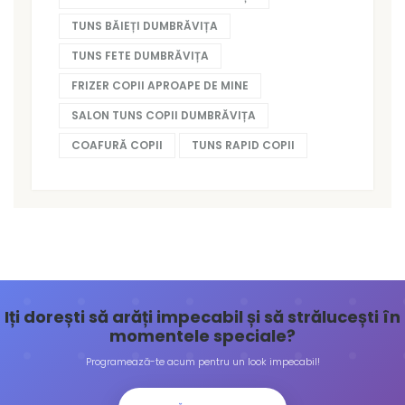
TUNS BĂIEȚI DUMBRĂVIȚA
TUNS FETE DUMBRĂVIȚA
FRIZER COPII APROAPE DE MINE
SALON TUNS COPII DUMBRĂVIȚA
COAFURĂ COPII
TUNS RAPID COPII
Iți dorești să arăți impecabil și să strălucești în
momentele speciale?
Programează-te acum pentru un look impecabil!