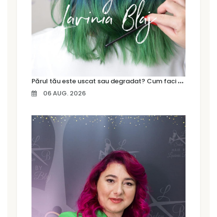
P
ărul tău este uscat sau degradat? Cum faci diferența și ce tratament are nevoie
06 AUG. 2026