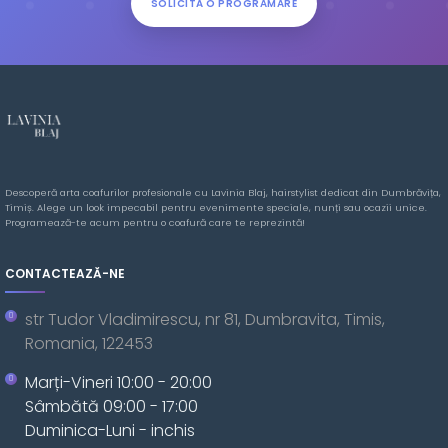
SOLICITĂ O PROGRAMARE
Descoperă arta coafurilor profesionale cu Lavinia Blaj, hairstylist dedicat din Dumbrăvița,
Timiș. Alege un look impecabil pentru evenimente speciale, nunți sau ocazii unice.
Programează-te acum pentru o coafură care te reprezintă!
CONTACTEAZĂ-NE
str Tudor Vladimirescu, nr 81, Dumbravita, Timis,
Romania, 122453
Marți-Vineri 10:00 - 20:00
Sâmbătă 09:00 - 17:00
Duminica-Luni - inchis