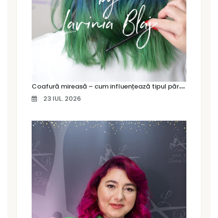
C
oafură mireasă – cum influențează tipul părului alegerea coafurii
23 IUL. 2026