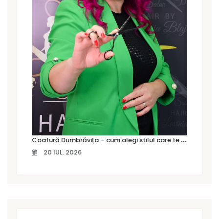
C
oafură Dumbrăvița – cum alegi stilul care te pune cu adevărat în valoare
20 IUL. 2026