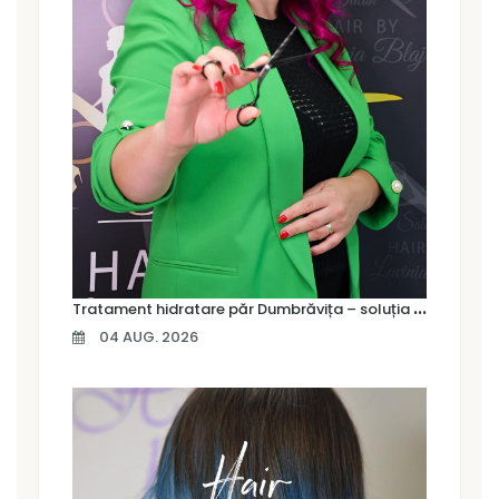
T
ratament hidratare păr Dumbrăvița – soluția pentru un păr moale, strălucitor și sănătos
04 AUG. 2026