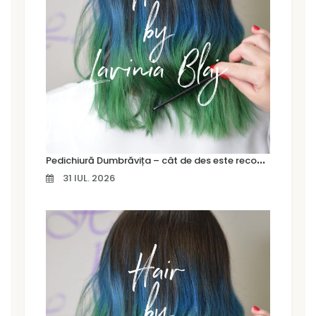
P
edichiură Dumbrăvița – cât de des este recomandat să îți faci o pedichiură profesională
31 IUL. 2026