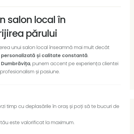
n salon local în
jirea părului
egerea unui salon local înseamnă mai mult decât
 personalizată și calitate constantă
.
n
Dumbrăvița
, punem accent pe experiența clientei
in profesionalism și pasiune.
zi timp cu deplasările în oraș și poți să te bucuri de
l tău este valorificat la maximum.