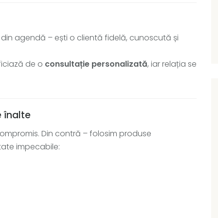
din agendă – ești o clientă fidelă, cunoscută și
eficiază de o
consultație personalizată
, iar relația se
 înalte
compromis. Din contră – folosim produse
tate impecabile: