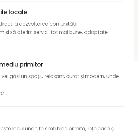
ile locale
irect la dezvoltarea comunității.
m și să oferim servicii tot mai bune, adaptate
 mediu primitor
, vei găsi un spațiu relaxant, curat și modern, unde
u.
ste locul unde te simți bine primită, înțeleasă și