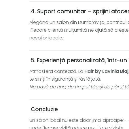
4. Suport comunitar – sprijini afacer
Alegând un salon din Dumbrăvița, contribui d
Fiecare clientă mulțumită ne ajută să crește
nevoilor locale.
5. Experiență personalizată, într-un
Atmosfera contează. La
Hair by Lavinia Blaj
te simți în siguranță și răsfățată.
Ne pasă de tine, de timpul tău și de părul tă
Concluzie
Un salon local nu este doar „mai aproape” – e
unde fiecare vizită aduce rezultate vizibile.