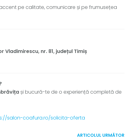
accent pe calitate, comunicare și pe frumusețea
r Vladimirescu, nr. 81, județul Timiș
?
mbrăvița
și bucură-te de o experiență completă de
s://salon-coafura.ro/solicita-oferta
ARTICOLUL URMĂTOR