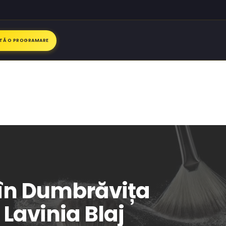
ITĂ O PROGRAMARE
l în Dumbrăvița
 Lavinia Blaj