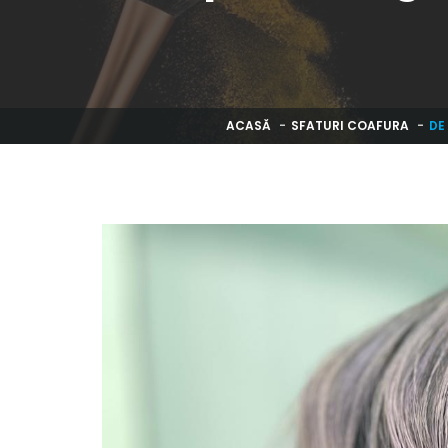
ACASĂ
SFATURI COAFURA
DE