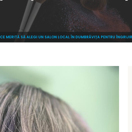
 CE MERITĂ SĂ ALEGI UN SALON LOCAL ÎN DUMBRĂVIȚA PENTRU ÎNGRIJIRE