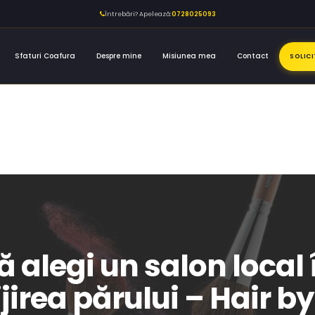
Întrebări? Apelează:
0728025093
Sfaturi Coafura
Despre mine
Misiunea mea
Contact
SOLIC
ă alegi un salon loca
jirea părului – Hair by