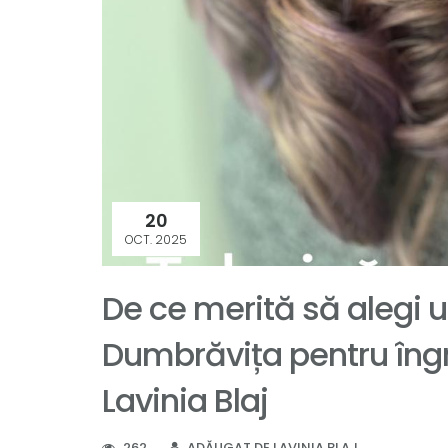
20
OCT. 2025
De ce merită să alegi u
Dumbrăvița pentru îngri
Lavinia Blaj
262
ADĂUGAT DE LAVINIA BLAJ